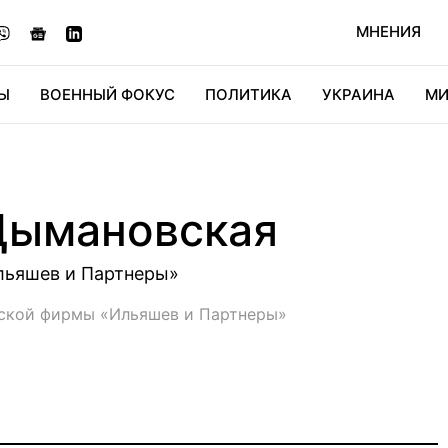
МНЕНИЯ
Ы
ВОЕННЫЙ ФОКУС
ПОЛИТИКА
УКРАИНА
МИ
ОНОМИКА
ДИДЖИТАЛ
АВТО
МИРФАН
КУЛЬТ
Цымановская
льяшев и Партнеры»
ской фирмы «Ильяшев и Партнеры»