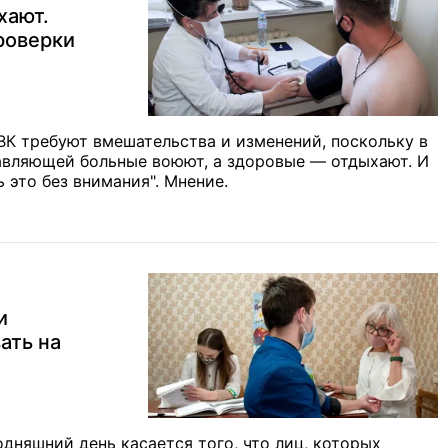
хают.
роверки
ВК требуют вмешательства и изменений, поскольку в
авляющей больные воюют, а здоровые — отдыхают. И
 это без внимания". Мнение.
и
ать на
одняшний день касается того, что лиц, которых