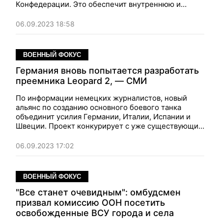
Конфедерации. Это обеспечит внутреннюю и
внешнюю безопасность страны, защитит ее
репутацию, пишут СМИ.
06.09.2023 18:58
ВОЕННЫЙ ФОКУС
Германия вновь попытается разработать
преемника Leopard 2, — СМИ
По информации немецких журналистов, новый
альянс по созданию основного боевого танка
объединит усилия Германии, Италии, Испании и
Швеции. Проект конкурирует с уже существующим
сотрудничеством между ФРГ и Францией.
06.09.2023 17:02
ВОЕННЫЙ ФОКУС
"Все станет очевидным": омбудсмен
призвал комиссию ООН посетить
освобожденные ВСУ города и села