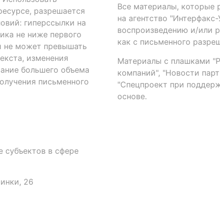
Все материалы, которые 
есурсе, разрешается
на агентство "Интерфакс
овий: гиперссылки на
воспроизведению и/или 
ика не ниже первого
как с письменного разреш
й не может превышать
екста, изменения
Материалы с плашками "Р"
вание большего объема
компаний", "Новости парти
получения письменного
"Спецпроект при поддерж
основе.
 субъектов в сфере
аинки, 26