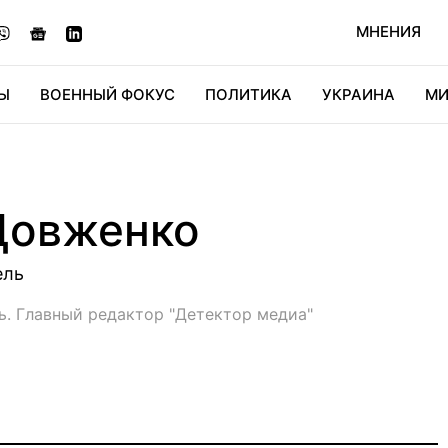
МНЕНИЯ
Ы
ВОЕННЫЙ ФОКУС
ПОЛИТИКА
УКРАИНА
МИ
ОНОМИКА
ДИДЖИТАЛ
АВТО
МИРФАН
КУЛЬТ
Довженко
ель
. Главный редактор "Детектор медиа"