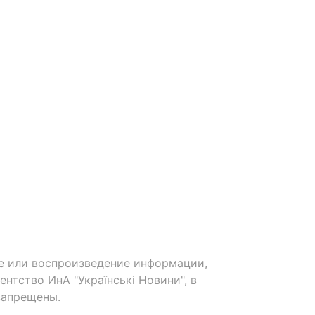
е или воспроизведение информации,
нтство ИнА "Українські Новини", в
запрещены.