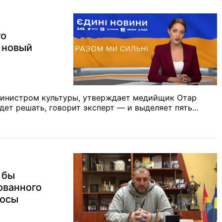
то
 новый
 министром культуры, утверждает медийщик
Отар
дет решать, говорит эксперт — и выделяет пять...
 бы
ованного
росы