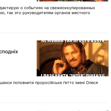
редактирую о событиях на свежеоккупированных
ую, так это руководителям органов местного
осподніх
сі шанси поповнити проросійське ґетто імені Олеся