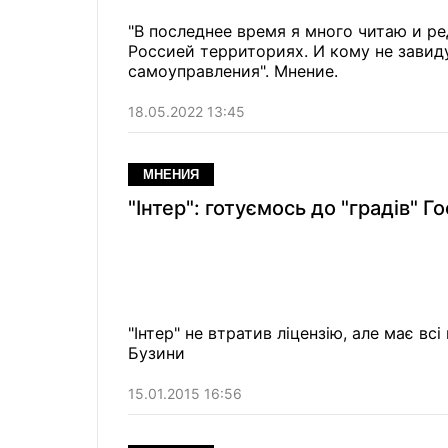
"В последнее время я много читаю и 
Россией территориях. И кому не завид
самоуправления". Мнение.
18.05.2022 13:45
МНЕНИЯ
"Інтер": готуємось до "градів" Г
"Інтер" не втратив ліцензію, але має в
Бузини
15.01.2015 16:56