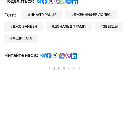
отправить в Telegram
поделиться в Facebook
поделиться в X
отправить в Viber
отправить в Whatsapp
отправить в Messenger
отправить в LinkedIn
Поделиться:
Теги:
ИНАУГУРАЦИЯ
ДЖЕННИФЕР ЛОПЕС
ДЖО БАЙДЕН
ДОНАЛЬД ТРАМП
ЗВЕЗДЫ
ЛЕДИ ГАГА
Читайте в Telegram
Читайте в Facebook
Читайте в X
Читайте в Google news
Читайте в Viber
Читайте в LinkedIn
Читайте нас в: