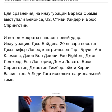
Для сравнения, на инаугурации Барака Обамы
выступали Бейонсе, U2, Стиви Уандер и Брюс
Спрингстин.
И вот, демократы наносят новый удар.
Инаугурацию Джо Байдена 20 января посетят
Дженнифер Лопес, кантри-певец Гарт Брукс, Ант
Клемонс, Джон Бон Джови, Foo Fighters, Джон
Ледженд, Ева Лонгория, Деми Ловато, Брюс
Спрингстин, Джастин Тимберлейк и Керри
Вашингтон. А Леди Гага исполнит национальный
гимн.
РЕКЛАМА