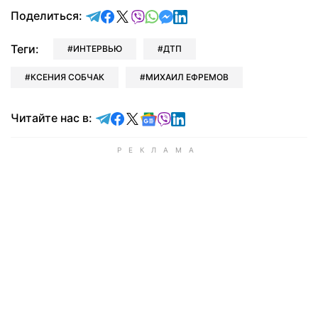
отправить в Telegram
поделиться в Facebook
поделиться в X
отправить в Viber
отправить в Whatsapp
отправить в Messenger
отправить в LinkedIn
Поделиться:
Теги:
ИНТЕРВЬЮ
ДТП
КСЕНИЯ СОБЧАК
МИХАИЛ ЕФРЕМОВ
Читайте в Telegram
Читайте в Facebook
Читайте в X
Читайте в Google news
Читайте в Viber
Читайте в LinkedIn
Читайте нас в: