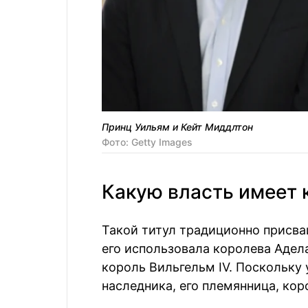
Принц Уильям и Кейт Миддлтон
Фото: Getty Images
Какую власть имеет 
Такой титул традиционно присв
его использовала королева Адела
король Вильгельм IV. Поскольку
наследника, его племянница, кор