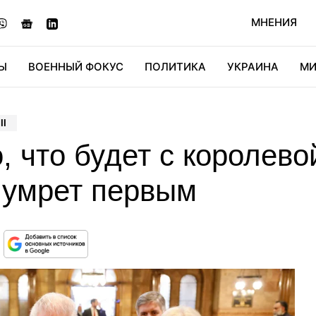
МНЕНИЯ
Ы
ВОЕННЫЙ ФОКУС
ПОЛИТИКА
УКРАИНА
МИ
ОНОМИКА
ДИДЖИТАЛ
АВТО
МИРФАН
КУЛЬТ
II
, что будет с королев
І умрет первым