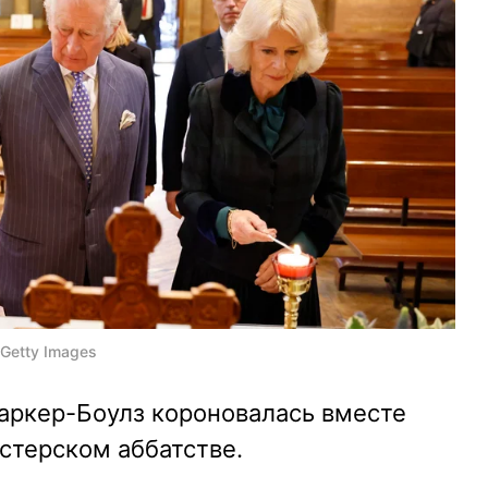
 Getty Images
Паркер-Боулз короновалась вместе
стерском аббатстве.