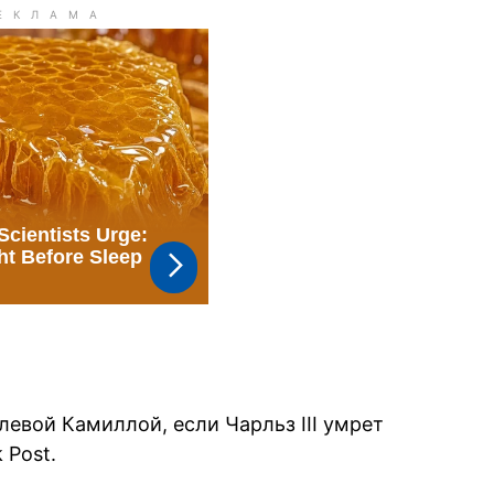
олевой Камиллой, если Чарльз ІІІ умрет
 Post.