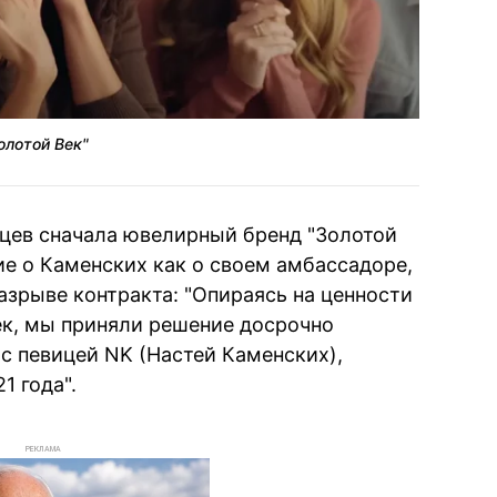
олотой Век"
цев сначала ювелирный бренд "Золотой
ие о Каменских как о своем амбассадоре,
азрыве контракта: "Опираясь на ценности
ек, мы приняли решение досрочно
 певицей NK (Настей Каменских),
1 года".
РЕКЛАМА