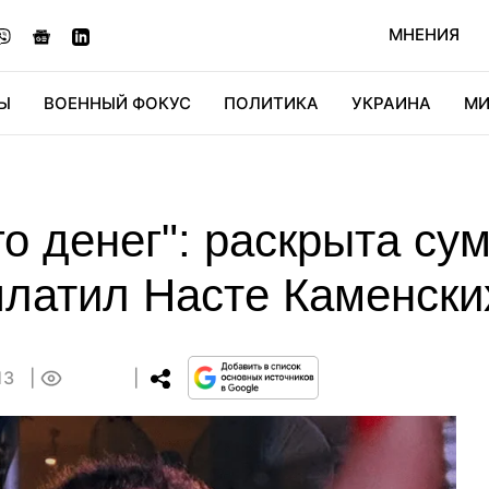
МНЕНИЯ
Ы
ВОЕННЫЙ ФОКУС
ПОЛИТИКА
УКРАИНА
МИ
ОНОМИКА
ДИДЖИТАЛ
АВТО
МИРФАН
КУЛЬТ
о денег": раскрыта су
платил Насте Каменски
13
0