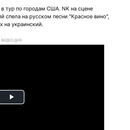
 в тур по городам США. NK на сцене
й спела на русском песни "Красное вино",
их на украинский.
ВИДЕО ДНЯ
Play
Video