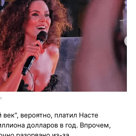
m
век", вероятно, платил Насте
ллиона долларов в год. Впрочем,
чно разорвано из-за