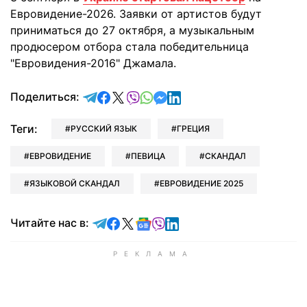
Евровидение-2026. Заявки от артистов будут
приниматься до 27 октября, а музыкальным
продюсером отбора стала победительница
"Евровидения-2016" Джамала.
отправить в Telegram
поделиться в Facebook
поделиться в X
отправить в Viber
отправить в Whatsapp
отправить в Messenger
отправить в LinkedIn
Поделиться:
Теги:
РУССКИЙ ЯЗЫК
ГРЕЦИЯ
ЕВРОВИДЕНИЕ
ПЕВИЦА
СКАНДАЛ
ЯЗЫКОВОЙ СКАНДАЛ
ЕВРОВИДЕНИЕ 2025
Читайте в Telegram
Читайте в Facebook
Читайте в X
Читайте в Google news
Читайте в Viber
Читайте в LinkedIn
Читайте нас в: