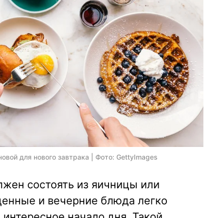
овой для нового завтрака | Фото: GettyImages
лжен состоять из яичницы или
енные и вечерние блюда легко
 интересное начало дня. Такой