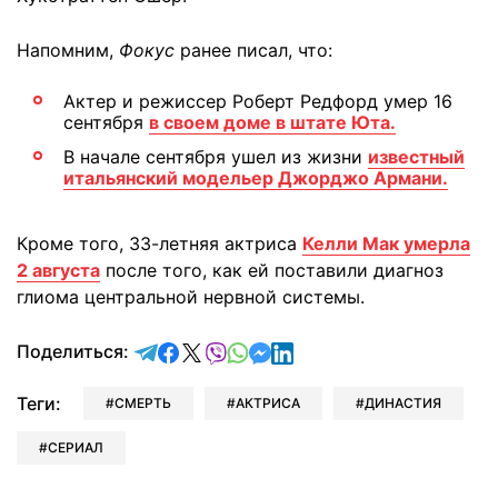
Напомним,
Фокус
ранее писал, что:
Актер и режиссер Роберт Редфорд умер 16
сентября
в своем доме в штате Юта.
В начале сентября ушел из жизни
известный
итальянский модельер Джорджо Армани.
Кроме того, 33-летняя актриса
Келли Мак умерла
2 августа
после того, как ей поставили диагноз
глиома центральной нервной системы.
отправить в Telegram
поделиться в Facebook
поделиться в X
отправить в Viber
отправить в Whatsapp
отправить в Messenger
отправить в LinkedIn
Поделиться:
Теги:
СМЕРТЬ
АКТРИСА
ДИНАСТИЯ
СЕРИАЛ