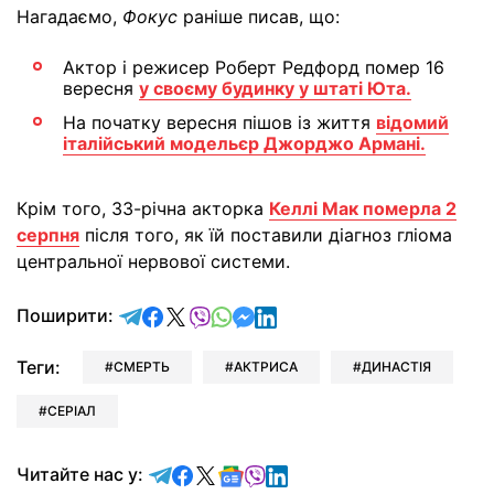
Нагадаємо,
Фокус
раніше писав, що:
Актор і режисер Роберт Редфорд помер 16
вересня
у своєму будинку у штаті Юта.
На початку вересня пішов із життя
відомий
італійський модельєр Джорджо Армані.
Крім того, 33-річна акторка
Келлі Мак померла 2
серпня
після того, як їй поставили діагноз гліома
центральної нервової системи.
відправити у Telegram
поділитись у Facebook
поділитись у X
відправити у Viber
відправити у Whatsapp
відправити у Messenger
відправити у LinkedIn
Поширити:
Теги:
СМЕРТЬ
АКТРИСА
ДИНАСТІЯ
СЕРІАЛ
Читайте у Telegram
Читайте у Facebook
Читайте у X
Читайте у Google news
Читайте у Viber
Читайте у LinkedIn
Читайте нас у: