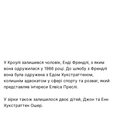
У Кроулі залишився чоловік, Енді Френдлі, з яким
вона одружилася у 1986 році. До шлюбу з Френдлі
вона була одружена з Едом Хукстраттеном,
колишнім адвокатом у сфері спорту та розваг, який
представляв інтереси Елвіса Преслі.
У зірки також залишилося двоє дітей, Джон та Енн
Хукстраттен Ошер.