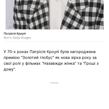
Патрісія Кроулі
Фото: Getty Images
У 70-х роках Патрісія Кроулі була нагороджена
премією "Золотий глобус" як нова зірка року за
свої ролі у фільмах "Назавжди жінка" та "Гроші з
дому".
РЕКЛАМА