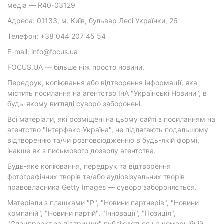
медіа — R40-03129
Адреса: 01133, м. Київ, бульвар Лесі Українки, 26
Телефон: +38 044 207 45 54
E-mail: info@focus.ua
FOCUS.UA — більше ніж просто новини.
Передрук, копіювання або відтворення інформації, яка
містить посилання на агентство ІнА "Українські Новини", в
будь-якому вигляді суворо заборонені.
Всі матеріали, які розміщені на цьому сайті з посиланням на
агентство "Інтерфакс-Україна", не підлягають подальшому
відтворенню та/чи розповсюдженню в будь-якій формі,
інакше як з письмового дозволу агентства.
Будь-яке копіювання, передрук та відтворення
фотографічних творів та/або аудіовізуальних творів
правовласника Getty Images — суворо забороняється.
Матеріали з плашками "Р", "Новини партнерів", "Новини
компаній", "Новини партій", "Інновації", "Позиція",
"Спецпроект за підтримки" публікуються на комерційній