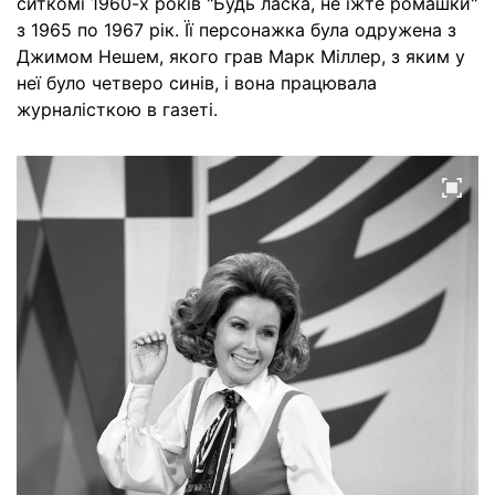
ситкомі 1960-х років "Будь ласка, не їжте ромашки"
з 1965 по 1967 рік. Її персонажка була одружена з
Джимом Нешем, якого грав Марк Міллер, з яким у
неї було четверо синів, і вона працювала
журналісткою в газеті.