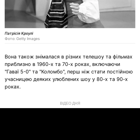
Патрісія Кроулі
Фото: Getty Images
Вона також знімалася в різних телешоу та фільмах
приблизно в 1960-х та 70-х роках, включаючи
"Гаваї 5-0" та "Коломбо", перш ніж стати постійною
учасницею деяких улюблених шоу у 80-х та 90-х
роках.
ВІДЕО ДНЯ