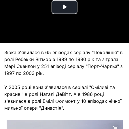
Play
Video
Зірка з'явилася в 65 епізодах серіалу "Покоління" в
ролі Ребекки Вітмор з 1989 по 1990 рік та зіграла
Мері Скенлон у 251 епізоді серіалу "Порт-Чарльз" з
1997 по 2003 рік.
У 2005 році вона з'явилася в серіалі "Сміливі та
красиві" в ролі Наталі ДеВітт. А в 1986 році
з'явилася в ролі Емілі Фолмонт у 10 епізодах нічної
мильної опери "Династія".