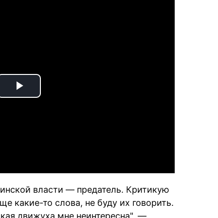
Play
Video
аинской власти — предатель. Критикую
е какие-то слова, не буду их говорить.
еская движуха мне неинтересна", —