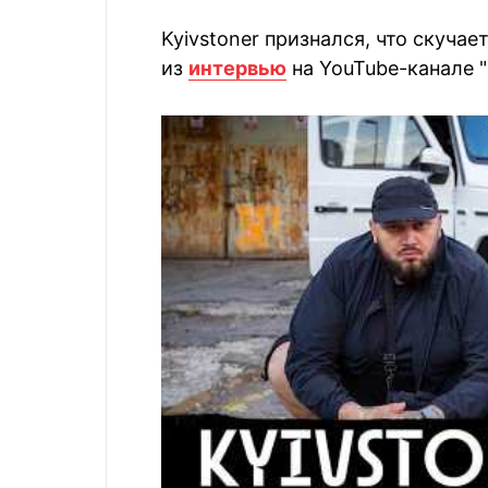
Kyivstoner признался, что скучае
из
интервью
на YouTube-канале "