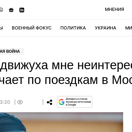
МНЕНИЯ
Ы
ВОЕННЫЙ ФОКУС
ПОЛИТИКА
УКРАИНА
МИ
ОНОМИКА
ДИДЖИТАЛ
АВТО
МИРФАН
КУЛЬТ
АЯ ВОЙНА
движуха мне неинтерес
учает по поездкам в Мо
13:20
0