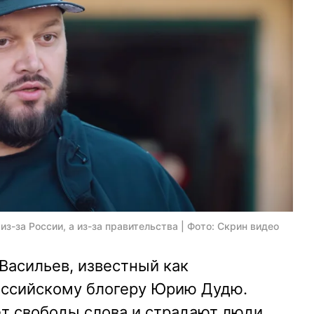
из-за России, а из-за правительства | Фото: Скрин видео
Васильев, известный как
российскому блогеру Юрию Дудю.
нет свободы слова и страдают люди