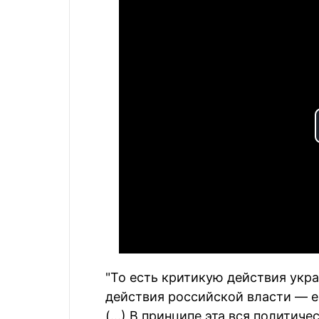
"То есть критикую действия укр
действия российской власти — ещ
(...) В принципе эта вся политич