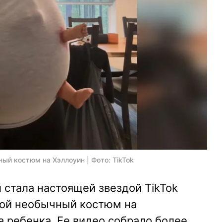
ый костюм на Хэллоуин | Фото: TikTok
стала настоящей звездой TikTok
свой необычный костюм на
а ребенка. Ее видео собрало более