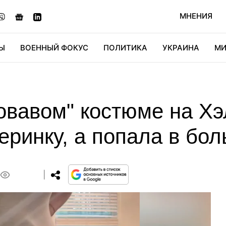
МНЕНИЯ
Ы
ВОЕННЫЙ ФОКУС
ПОЛИТИКА
УКРАИНА
МИ
ОНОМИКА
ДИДЖИТАЛ
АВТО
МИРФАН
КУЛЬТ
овавом" костюме на Х
еринку, а попала в бол
0