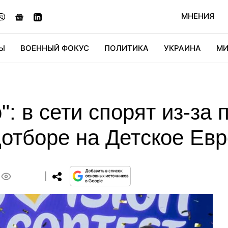
МНЕНИЯ
Ы
ВОЕННЫЙ ФОКУС
ПОЛИТИКА
УКРАИНА
МИ
ОНОМИКА
ДИДЖИТАЛ
АВТО
МИРФАН
КУЛЬТ
": в сети спорят из-за
цотборе на Детское Ев
0