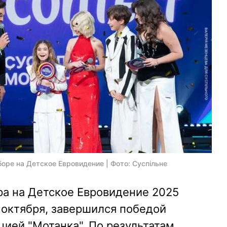
оре на Детское Евровидение | Фото: Суспільне
ра на Детское Евровидение 2025
2 октября, завершился победой
ией "Мотанка". По результатам