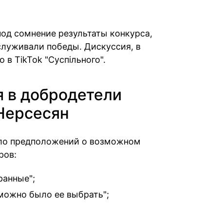
под сомнение результаты конкурса,
служивали победы. Дискуссия, в
о в TikTok "Суспільного".
 в добродетели
Нерсесян
ло предположений о возможном
ров:
ранные";
 можно было ее выбрать";