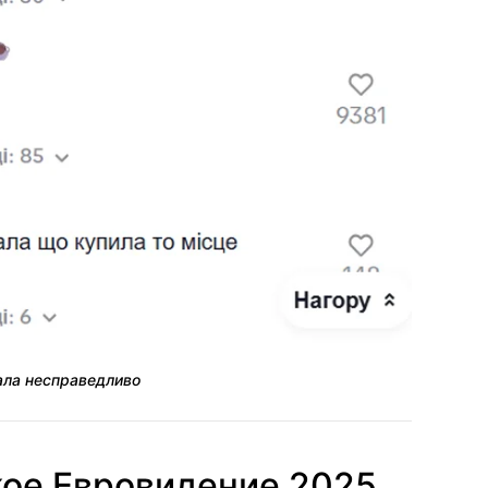
ала несправедливо
кое Евровидение 2025