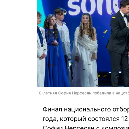
10-летняя София Нерсесян победила в нацотб
Финал национального отбо
года, который состоялся 1
Софии Нерсесян с композиц