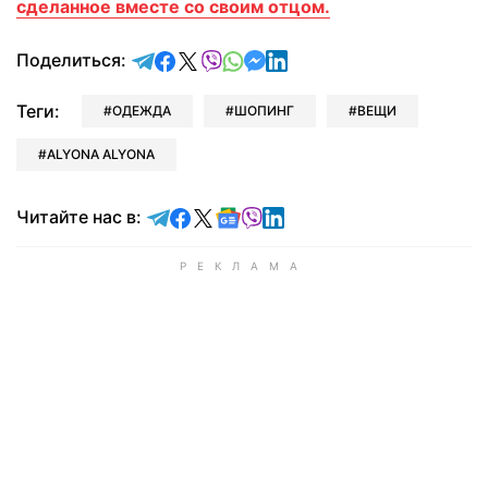
сделанное вместе со своим отцом.
отправить в Telegram
поделиться в Facebook
поделиться в X
отправить в Viber
отправить в Whatsapp
отправить в Messenger
отправить в LinkedIn
Поделиться:
Теги:
ОДЕЖДА
ШОПИНГ
ВЕЩИ
ALYONA ALYONA
Читайте в Telegram
Читайте в Facebook
Читайте в X
Читайте в Google news
Читайте в Viber
Читайте в LinkedIn
Читайте нас в: