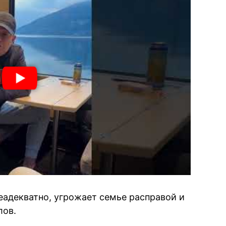
еадекватно, угрожает семье расправой и
лов.