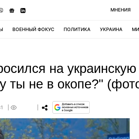
МНЕНИЯ
Ы
ВОЕННЫЙ ФОКУС
ПОЛИТИКА
УКРАИНА
МИ
ОНОМИКА
ДИДЖИТАЛ
АВТО
МИРФАН
КУЛЬТ
росился на украинскую
у ты не в окопе?" (фот
31
0