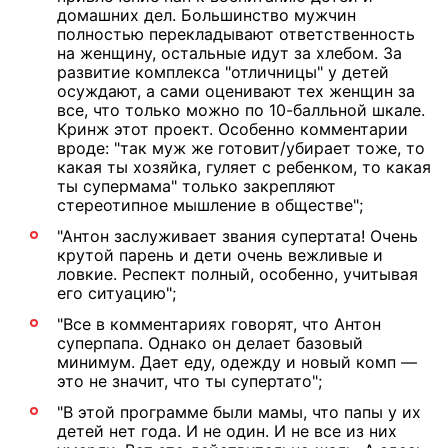
домашних дел. Большинство мужчин
полностью перекладывают ответственность
на женщину, остальные идут за хлебом. За
развитие комплекса "отличницы" у детей
осуждают, а сами оценивают тех женщин за
все, что только можно по 10-балльной шкале.
Кринж этот проект. Особенно комментарии
вроде: "так муж же готовит/убирает тоже, то
какая ты хозяйка, гуляет с ребенком, то какая
ты супермама" только закрепляют
стереотипное мышление в обществе";
"Антон заслуживает звания супертата! Очень
крутой парень и дети очень вежливые и
ловкие. Респект полный, особенно, учитывая
его ситуацию";
"Все в комментариях говорят, что Антон
суперпапа. Однако он делает базовый
минимум. Дает еду, одежду и новый комп —
это не значит, что ты супертато";
"В этой программе были мамы, что папы у их
детей нет года. И не один. И не все из них