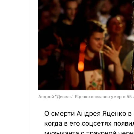
Андрей "Дизель" Яценко внезапно умер в 55 
О смерти Андрея Яценко в 
когда в его соцсетях появи
музыканта с траурной черн