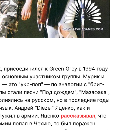
 присоединился к Green Grey в 1994 году
ы основным участником группы. Мурик и
 — это "укр-поп" — по аналогии с "брит-
пы стали песни "Под дождем", "Мазафака",
олнялись на русском, но в последние годы
зык. Андрей "Diezel" Яценко, как и
служил в армии. Яценко
рассказывал
, что
рмии попал в Чехию, то был поражен