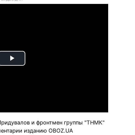
Play
Video
Придувалов и фронтмен группы "ТНМК"
мментарии изданию OBOZ.UA