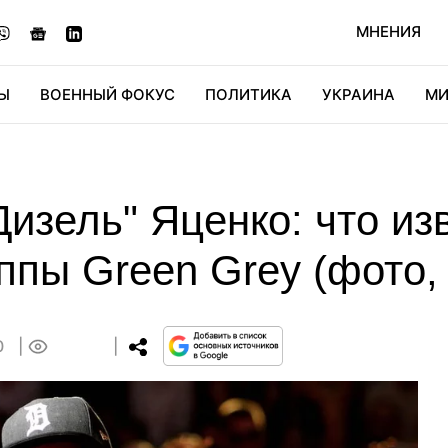
МНЕНИЯ
Ы
ВОЕННЫЙ ФОКУС
ПОЛИТИКА
УКРАИНА
МИ
ОНОМИКА
ДИДЖИТАЛ
АВТО
МИРФАН
КУЛЬТ
изель" Яценко: что из
ппы Green Grey (фото,
0
0