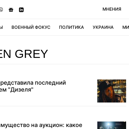
МНЕНИЯ
Ы
ВОЕННЫЙ ФОКУС
ПОЛИТИКА
УКРАИНА
МИ
ОНОМИКА
ДИДЖИТАЛ
АВТО
МИРФАН
КУЛЬТ
EN GREY
представила последний
ем "Дизеля"
имущество на аукцион: какое