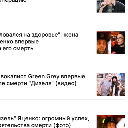
аловался на здоровье": жена
ценко впервые
 его смерть
": вокалист Green Grey впервые
ле смерти "Дизеля" (видео)
зель" Яценко: огромный успех,
оятельства смерти (фото)