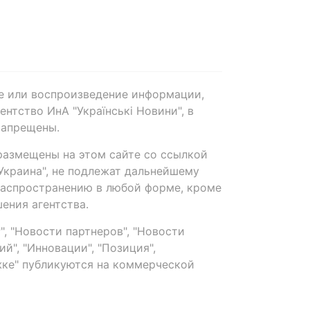
е или воспроизведение информации,
нтство ИнА "Українські Новини", в
запрещены.
размещены на этом сайте со ссылкой
-Украина", не подлежат дальнейшему
распространению в любой форме, кроме
ения агентства.
, "Новости партнеров", "Новости
й", "Инновации", "Позиция",
ке" публикуются на коммерческой