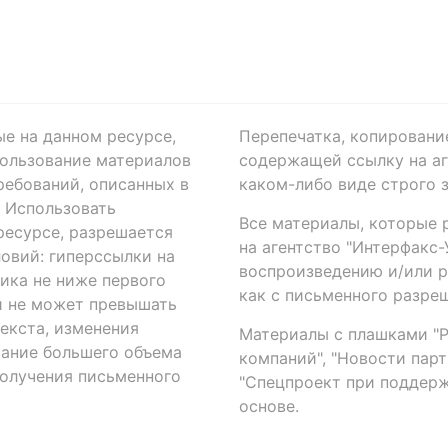
ые на данном ресурсе,
Перепечатка, копировани
ользование материалов
содержащей ссылку на аге
ребований, описанных в
каком-либо виде строго 
. Использовать
Все материалы, которые 
есурсе, разрешается
на агентство "Интерфакс
овий: гиперссылки на
воспроизведению и/или 
ика не ниже первого
как с письменного разреш
й не может превышать
екста, изменения
Материалы с плашками "Р"
вание большего объема
компаний", "Новости парти
получения письменного
"Спецпроект при поддерж
основе.