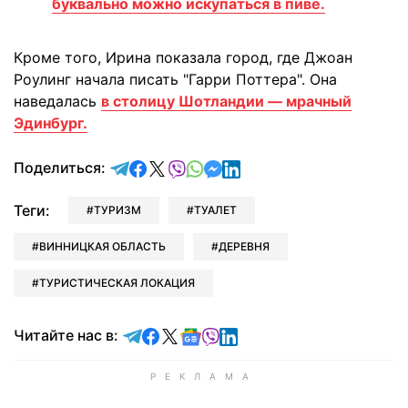
буквально можно искупаться в пиве.
Кроме того, Ирина показала город, где Джоан
Роулинг начала писать "Гарри Поттера". Она
наведалась
в столицу Шотландии — мрачный
Эдинбург.
отправить в Telegram
поделиться в Facebook
поделиться в X
отправить в Viber
отправить в Whatsapp
отправить в Messenger
отправить в LinkedIn
Поделиться:
Теги:
ТУРИЗМ
ТУАЛЕТ
ВИННИЦКАЯ ОБЛАСТЬ
ДЕРЕВНЯ
ТУРИСТИЧЕСКАЯ ЛОКАЦИЯ
Читайте в Telegram
Читайте в Facebook
Читайте в X
Читайте в Google news
Читайте в Viber
Читайте в LinkedIn
Читайте нас в: