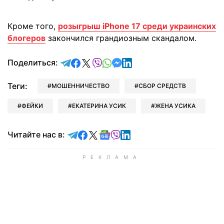
Кроме того,
розыгрыш iPhone 17 среди украинских
блогеров
закончился грандиозным скандалом.
отправить в Telegram
поделиться в Facebook
поделиться в X
отправить в Viber
отправить в Whatsapp
отправить в Messenger
отправить в LinkedIn
Поделиться:
Теги:
МОШЕННИЧЕСТВО
СБОР СРЕДСТВ
ФЕЙКИ
ЕКАТЕРИНА УСИК
ЖЕНА УСИКА
Читайте в Telegram
Читайте в Facebook
Читайте в X
Читайте в Google news
Читайте в Viber
Читайте в LinkedIn
Читайте нас в: