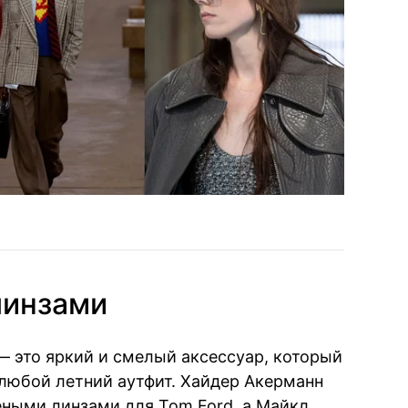
линзами
 это яркий и смелый аксессуар, который
 любой летний аутфит. Хайдер Акерманн
ными линзами для Tom Ford, а Майкл