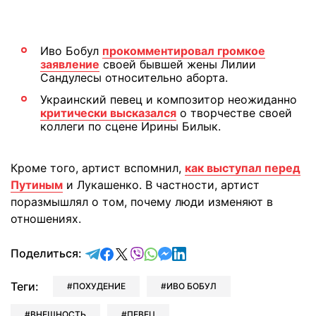
Иво Бобул
прокомментировал громкое
заявление
своей бывшей жены Лилии
Сандулесы относительно аборта.
Украинский певец и композитор неожиданно
критически высказался
о творчестве своей
коллеги по сцене Ирины Билык.
Кроме того, артист вспомнил,
как выступал перед
Путиным
и Лукашенко. В частности, артист
поразмышлял о том, почему люди изменяют в
отношениях.
отправить в Telegram
поделиться в Facebook
поделиться в X
отправить в Viber
отправить в Whatsapp
отправить в Messenger
отправить в LinkedIn
Поделиться:
Теги:
ПОХУДЕНИЕ
ИВО БОБУЛ
ВНЕШНОСТЬ
ПЕВЕЦ