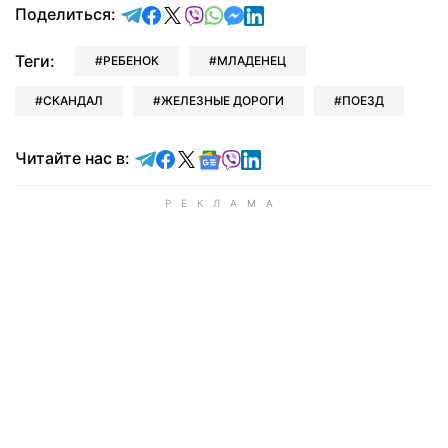
отправить в Telegram
поделиться в Facebook
поделиться в X
отправить в Viber
отправить в Whatsapp
отправить в Messenger
отправить в LinkedIn
Поделиться:
Теги:
РЕБЕНОК
МЛАДЕНЕЦ
СКАНДАЛ
ЖЕЛЕЗНЫЕ ДОРОГИ
ПОЕЗД
Читайте в Telegram
Читайте в Facebook
Читайте в X
Читайте в Google news
Читайте в Viber
Читайте в LinkedIn
Читайте нас в: