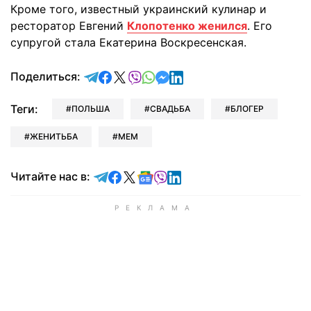
Кроме того, известный украинский кулинар и
ресторатор Евгений
Клопотенко женился
. Его
супругой стала Екатерина Воскресенская.
отправить в Telegram
поделиться в Facebook
поделиться в X
отправить в Viber
отправить в Whatsapp
отправить в Messenger
отправить в LinkedIn
Поделиться:
Теги:
ПОЛЬША
СВАДЬБА
БЛОГЕР
ЖЕНИТЬБА
МЕМ
Читайте в Telegram
Читайте в Facebook
Читайте в X
Читайте в Google news
Читайте в Viber
Читайте в LinkedIn
Читайте нас в: