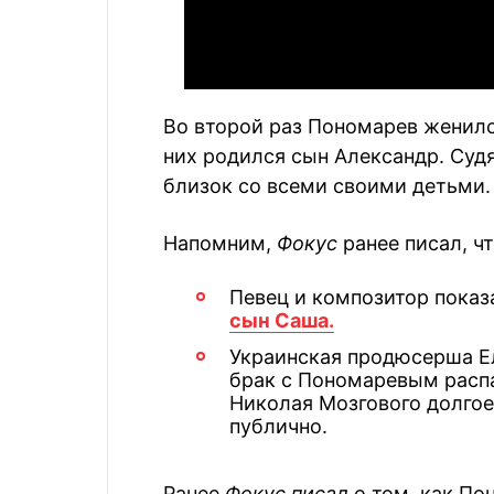
Во второй раз Пономарев женилс
них родился сын Александр. Суд
близок со всеми своими детьми.
Напомним,
Фокус
ранее писал, чт
Певец и композитор показ
сын Саша.
Украинская продюсерша Ел
брак с Пономаревым рас
Николая Мозгового долгое
публично.
Ранее
Фокус писал
о том, как П