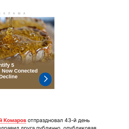
й Комаров
отпраздновал 43-й день
здравил друга публично, опубликовав