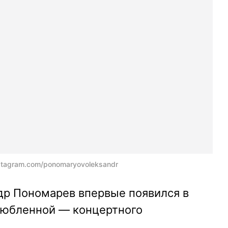
stagram.com/ponomaryovoleksandr
др Пономарев впервые появился в
любленной — концертного