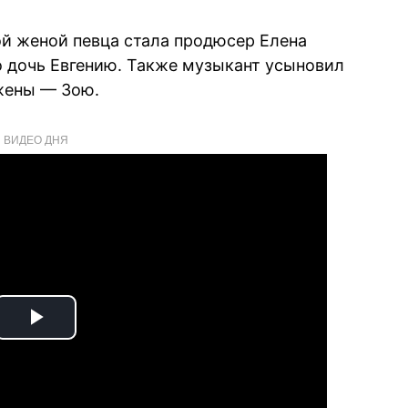
й женой певца стала продюсер Елена
го дочь Евгению. Также музыкант усыновил
жены — Зою.
ВИДЕО ДНЯ
Play
Video