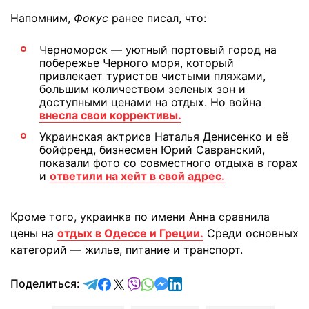
Напомним,
Фокус
ранее писал, что:
Черноморск — уютный портовый город на
побережье Черного моря, который
привлекает туристов чистыми пляжами,
большим количеством зеленых зон и
доступными ценами на отдых. Но война
внесла свои коррективы.
Украинская актриса Наталья Денисенко и её
бойфренд, бизнесмен Юрий Савранский,
показали фото со совместного отдыха в горах
и
ответили на хейт в свой адрес.
Кроме того, украинка по имени Анна сравнила
цены на
отдых в Одессе и Греции.
Среди основных
категорий — жилье, питание и транспорт.
отправить в Telegram
поделиться в Facebook
поделиться в X
отправить в Viber
отправить в Whatsapp
отправить в Messenger
отправить в LinkedIn
Поделиться: