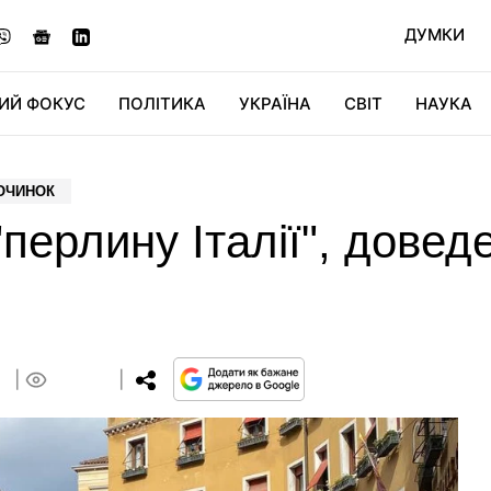
ДУМКИ
ИЙ ФОКУС
ПОЛІТИКА
УКРАЇНА
СВІТ
НАУКА
ДІДЖИТАЛ
АВТО
СВІТФАН
КУ
ПОЧИНОК
перлину Італії", довед
8
0