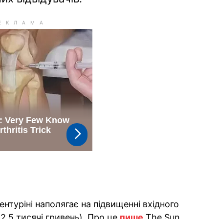
ентуріні наполягає на підвищенні вхідного
2,5 тисячі гривень). Про це
пише
The Sun.