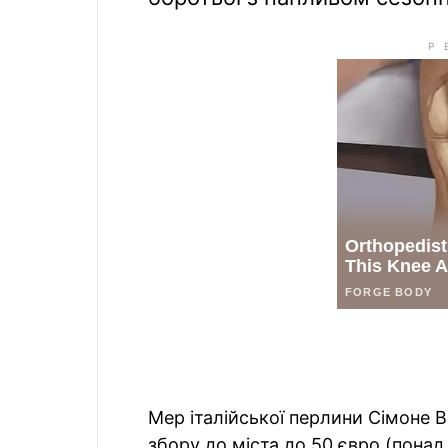
Мер італійської перлини Сімоне В
збору до міста до 50 євро (понад 