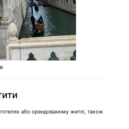
ір
тити
у готелях або орендованому житлі, також