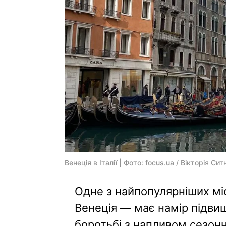
Венеція в Італії | Фото: focus.ua / Вікторія Сит
Одне з найпопулярніших міс
Венеція — має намір підвищ
боротьбі з напливом сезонн