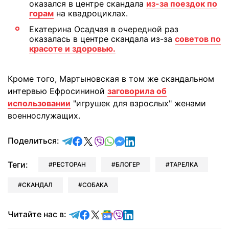
оказался в центре скандала
из-за поездок по
горам
на квадроциклах.
Екатерина Осадчая в очередной раз
оказалась в центре скандала из-за
советов по
красоте и здоровью.
Кроме того, Мартыновская в том же скандальном
интервью Ефросининой
заговорила об
использовании
"игрушек для взрослых" женами
военнослужащих.
отправить в Telegram
поделиться в Facebook
поделиться в X
отправить в Viber
отправить в Whatsapp
отправить в Messenger
отправить в LinkedIn
Поделиться:
Теги:
РЕСТОРАН
БЛОГЕР
ТАРЕЛКА
СКАНДАЛ
СОБАКА
Читайте в Telegram
Читайте в Facebook
Читайте в X
Читайте в Google news
Читайте в Viber
Читайте в LinkedIn
Читайте нас в: