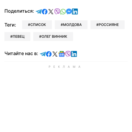
отправить в Telegram
поделиться в Facebook
поделиться в X
отправить в Viber
отправить в Whatsapp
отправить в Messenger
отправить в LinkedIn
Поделиться:
Теги:
СПИСОК
МОЛДОВА
РОССИЯНЕ
ПЕВЕЦ
ОЛЕГ ВИННИК
Читайте в Telegram
Читайте в Facebook
Читайте в X
Читайте в Google news
Читайте в Viber
Читайте в LinkedIn
Читайте нас в: