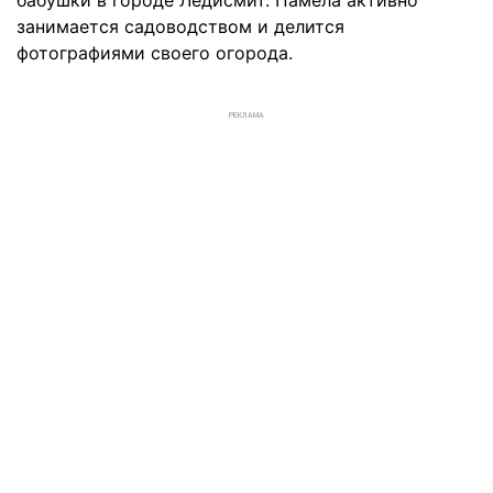
бабушки в городе Ледисмит. Памела активно
занимается садоводством и делится
фотографиями своего огорода.
РЕКЛАМА