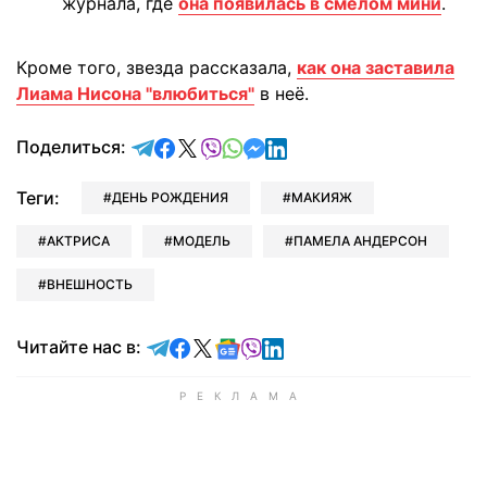
журнала, где
она появилась в смелом мини
.
Кроме того, звезда рассказала,
как она заставила
Лиама Нисона "влюбиться"
в неё.
отправить в Telegram
поделиться в Facebook
поделиться в X
отправить в Viber
отправить в Whatsapp
отправить в Messenger
отправить в LinkedIn
Поделиться:
Теги:
ДЕНЬ РОЖДЕНИЯ
МАКИЯЖ
АКТРИСА
МОДЕЛЬ
ПАМЕЛА АНДЕРСОН
ВНЕШНОСТЬ
Читайте в Telegram
Читайте в Facebook
Читайте в X
Читайте в Google news
Читайте в Viber
Читайте в LinkedIn
Читайте нас в: