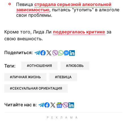
Певица
страдала серьезной алкогольной
зависимостью
, пытаясь "утопить" в алкоголе
свои проблемы.
Кроме того, Лида Ли
подвергалась критике
за
свою внешность.
отправить в Telegram
поделиться в Facebook
поделиться в X
отправить в Viber
отправить в Whatsapp
отправить в Messenger
отправить в LinkedIn
Поделиться:
Теги:
ОТНОШЕНИЯ
ЛЮБОВЬ
ЛИЧНАЯ ЖИЗНЬ
ПЕВИЦА
СЕКСУАЛЬНАЯ ОРИЕНТАЦИЯ
Читайте в Telegram
Читайте в Facebook
Читайте в X
Читайте в Google news
Читайте в Viber
Читайте в LinkedIn
Читайте нас в: