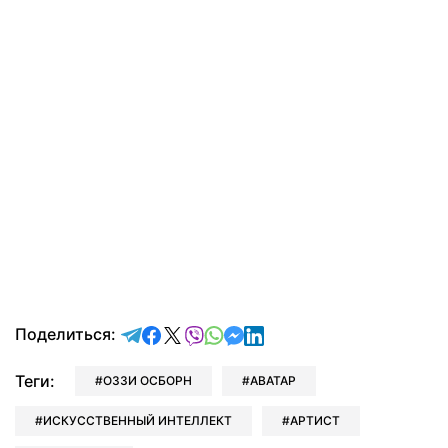
отправить в Telegram
поделиться в Facebook
поделиться в X
отправить в Viber
отправить в Whatsapp
отправить в Messenger
отправить в LinkedIn
Поделиться:
Теги:
ОЗЗИ ОСБОРН
АВАТАР
ИСКУССТВЕННЫЙ ИНТЕЛЛЕКТ
АРТИСТ