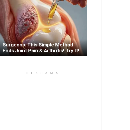
Surgeons: This Simple Method
Woman Lives In Garage - Don't
Ends Joint Pain & Arthritis! Try It!
Judge Until You Peek Inside