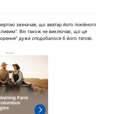
ергою зазначав, що аватар його покійного
ахливим". Він також не виключає, що ця
орення" дуже сподобалося б його татові.
РЕКЛАМА