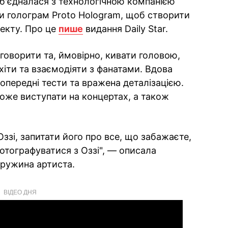
б'єдналася з технологічною компанією
ки голограм Proto Hologram, щоб створити
лекту. Про це
пише
видання Daily Star.
говорити та, ймовірно, кивати головою,
 хіти та взаємодіяти з фанатами. Вдова
опередні тести та вражена деталізацією.
може виступати на концертах, а також
Оззі, запитати його про все, що забажаєте,
фотографуватися з Оззі", — описала
ружина артиста.
ВІДЕО ДНЯ