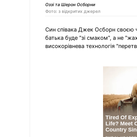
Оззі та Шерон Осборни
Фото: з відкритих джерел
Син співака Джек Осборн своєю ч
батька буде "зі смаком", а не "ж
високорівнева технологія "перетв