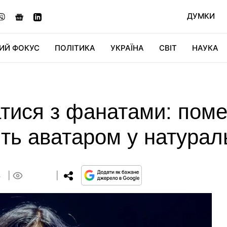
ДУМКИ
ИЙ ФОКУС
ПОЛІТИКА
УКРАЇНА
СВІТ
НАУКА
ДІДЖИТАЛ
АВТО
СВІТФАН
КУ
тися з фанатами: поме
ть аватаром у натурал
4
0