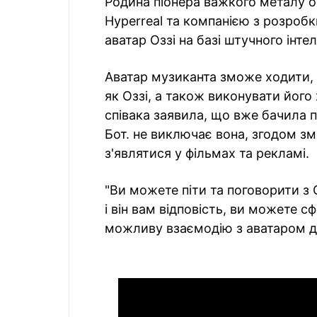
Родина піонера важкого металу о
Hyperreal та компанією з розроб
аватар Оззі на базі штучного інте
Аватар музиканта зможе ходити, 
як Оззі, а також виконувати його
співака заявила, що вже бачила п
Бот. не виключає вона, згодом з
з'являтися у фільмах та рекламі.
"Ви можете піти та поговорити з 
і він вам відповість, ви можете с
можливу взаємодію з аватаром д