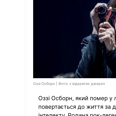
Оззі Осборн | Фото: з відкритих джерел
Оззі Осборн, який помер у л
повертається до життя за 
інтелекту. Родина рок-лег