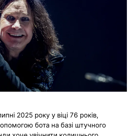
ипні 2025 року у віці 76 років,
допомогою бота на базі штучного
енди хоче увічнити колишнього