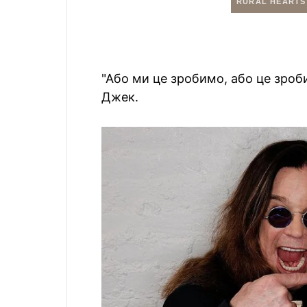
"Або ми це зробимо, або це зроб
Джек.