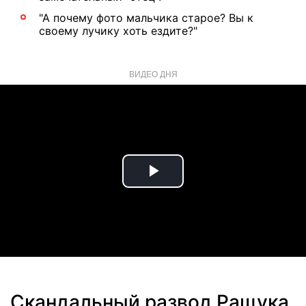
"А почему фото мальчика старое? Вы к
своему лучику хоть ездите?"
ВИДЕО ДНЯ
Play
Video
Скандальный развод Ращука