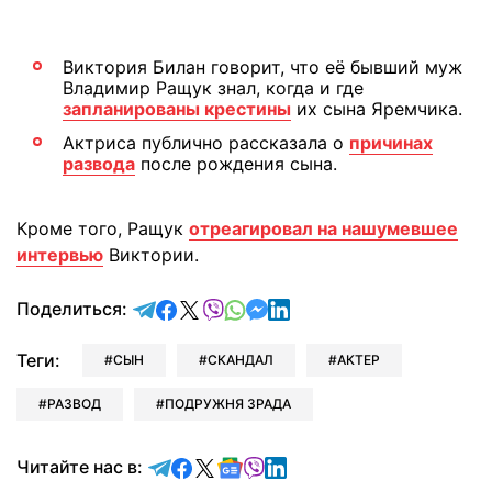
Виктория Билан говорит, что её бывший муж
Владимир Ращук знал, когда и где
запланированы крестины
их сына Яремчика.
Актриса публично рассказала о
причинах
развода
после рождения сына.
Кроме того, Ращук
отреагировал на нашумевшее
интервью
Виктории.
отправить в Telegram
поделиться в Facebook
поделиться в X
отправить в Viber
отправить в Whatsapp
отправить в Messenger
отправить в LinkedIn
Поделиться:
Теги:
СЫН
СКАНДАЛ
АКТЕР
РАЗВОД
ПОДРУЖНЯ ЗРАДА
Читайте в Telegram
Читайте в Facebook
Читайте в X
Читайте в Google news
Читайте в Viber
Читайте в LinkedIn
Читайте нас в: