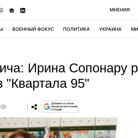
МНЕНИЯ
Ы
ВОЕННЫЙ ФОКУС
ПОЛИТИКА
УКРАИНА
МИ
ОНОМИКА
ДИДЖИТАЛ
АВТО
МИРФАН
КУЛЬТ
ича: Ирина Сопонару р
 "Квартала 95"
0