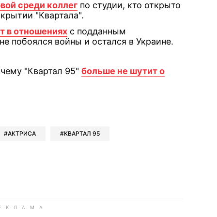
рвой среди коллег
по студии, кто открыто
крытии "Квартала".
т в отношениях
с подданным
не побоялся войны и остался в Украине.
очему "Квартал 95"
больше не шутит о
book
iber
в Whatsapp
ь в Messenger
ить в LinkedIn
АКТРИСА
КВАРТАЛ 95
ook
Google news
 Viber
е в LinkedIn