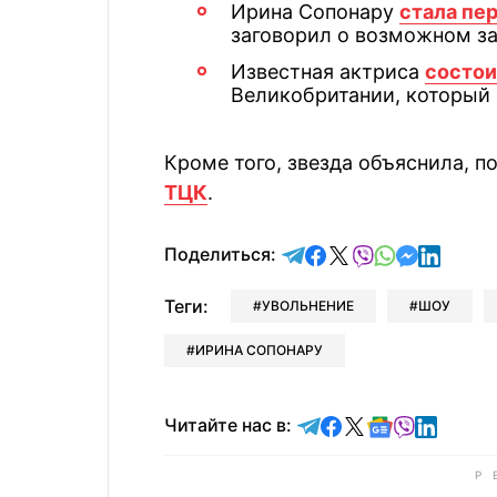
Ирина Сопонару
стала пе
заговорил о возможном за
Известная актриса
состои
Великобритании, который 
Кроме того, звезда объяснила, п
ТЦК
.
отправить в Telegram
поделиться в Face
поделиться в X
отправить в V
отправить 
отправит
отправ
Поделиться:
Теги:
УВОЛЬНЕНИЕ
ШОУ
ИРИНА СОПОНАРУ
Читайте в Telegram
Читайте в Faceb
Читайте в X
Читайте в 
Читайте в
Читайт
Читайте нас в: