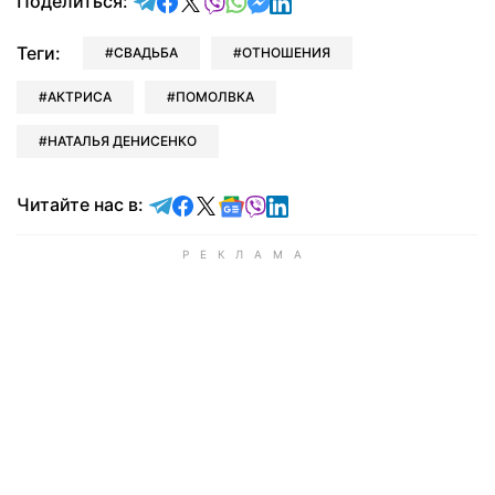
отправить в Telegram
поделиться в Facebook
поделиться в X
отправить в Viber
отправить в Whatsapp
отправить в Messenger
отправить в LinkedIn
Поделиться:
Теги:
СВАДЬБА
ОТНОШЕНИЯ
АКТРИСА
ПОМОЛВКА
НАТАЛЬЯ ДЕНИСЕНКО
Читайте в Telegram
Читайте в Facebook
Читайте в X
Читайте в Google news
Читайте в Viber
Читайте в LinkedIn
Читайте нас в: