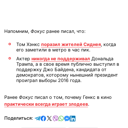
Напомним,
Фокус
ранее писал, что:
Том Хэнкс
поразил жителей Сиднея
, когда
его заметили в метро в час пик.
Актер
никогда не поддерживал
Дональда
Трампа, а в свое время публично выступил в
поддержку Джо Байдена, кандидата от
демократов, которому нынешний президент
проиграл выборы 2016 года.
Ранее
Фокус
писал о том, почему Генкс в кино
практически всегда играет злодеев
.
отправить в Telegram
поделиться в Facebook
поделиться в X
отправить в Viber
отправить в Whatsapp
отправить в Messenger
отправить в LinkedIn
Поделиться: