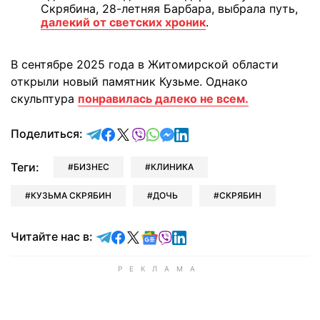
Скрябина, 28-летняя Барбара, выбрала путь,
далекий от светских хроник
.
В сентябре 2025 года в Житомирской области
открыли новый памятник Кузьме. Однако
скульптура
понравилась далеко не всем.
отправить в Telegram
поделиться в Facebook
поделиться в X
отправить в Viber
отправить в Whatsapp
отправить в Messenger
отправить в LinkedIn
Поделиться:
Теги:
БИЗНЕС
КЛИНИКА
КУЗЬМА СКРЯБИН
ДОЧЬ
СКРЯБИН
Читайте в Telegram
Читайте в Facebook
Читайте в X
Читайте в Google news
Читайте в Viber
Читайте в LinkedIn
Читайте нас в: