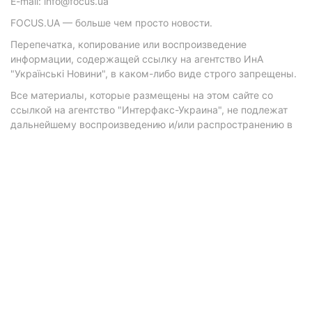
E-mail: info@focus.ua
FOCUS.UA — больше чем просто новости.
Перепечатка, копирование или воспроизведение
информации, содержащей ссылку на агентство ИнА
"Українські Новини", в каком-либо виде строго запрещены.
Все материалы, которые размещены на этом сайте со
ссылкой на агентство "Интерфакс-Украина", не подлежат
дальнейшему воспроизведению и/или распространению в
любой форме, кроме как с письменного разрешения
агентства.
Материалы с плашками "Р", "Новости партнеров", "Новости
компаний", "Новости партий", "Инновации", "Позиция",
"Спецпроект при поддержке" публикуются на
коммерческой основе.
© 2026 Фокус. Все права защищены.
Политика конфиденциальности
•
Контакты