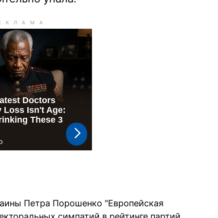
раины Петра Порошенко "Европейская
екторальных симпатий в рейтинге партий