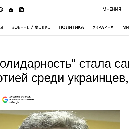
МНЕНИЯ
Ы
ВОЕННЫЙ ФОКУС
ПОЛИТИКА
УКРАИНА
МИ
ОНОМИКА
ДИДЖИТАЛ
АВТО
МИРФАН
КУЛЬТ
солидарность" стала с
ртией среди украинцев