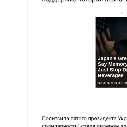
Политсила пятого президента Ук
солидарность" стала лидером эл