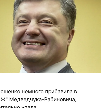
рошенко немного прибавила в
ЗЖ" Медведчука-Рабиновича,
ительно упала.