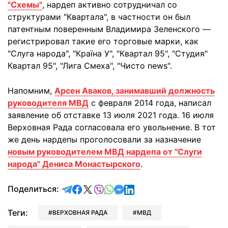
"Схемы"
, нардеп активно сотрудничал со
структурами "Квартала", в частности он был
патентным поверенным Владимира Зеленского —
регистрировал такие его торговые марки, как
"Слуга народа", "Країна У", "Квартал 95", "Студия"
Квартал 95", "Лига Смеха", "Чисто news".
Напомним,
Арсен Аваков, занимавший должность
руководителя МВД
с февраля 2014 года, написал
заявление об отставке 13 июля 2021 года. 16 июля
Верховная Рада согласовала его увольнение. В тот
же день нардепы проголосовали за назначение
новым руководителем МВД нардепа от "Слуги
народа" Дениса Монастырского
.
отправить в Telegram
поделиться в Facebook
поделиться в X
отправить в Viber
отправить в Whatsapp
отправить в Messenger
отправить в LinkedIn
Поделиться:
Теги:
ВЕРХОВНАЯ РАДА
МВД