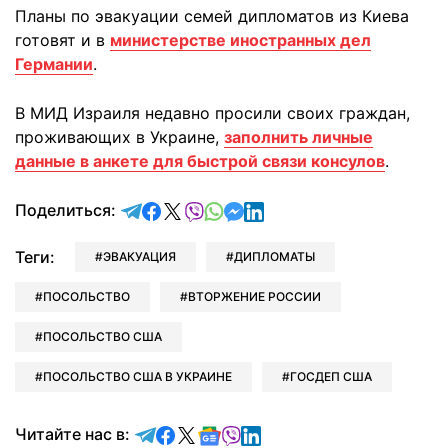
Планы по эвакуации семей дипломатов из Киева
готовят и в
министерстве иностранных дел
Германии
.
В МИД Израиля недавно просили своих граждан,
проживающих в Украине,
заполнить личные
данные в анкете для быстрой связи консулов
.
отправить в Telegram
поделиться в Facebook
поделиться в X
отправить в Viber
отправить в Whatsapp
отправить в Messenger
отправить в LinkedIn
Поделиться:
Теги:
ЭВАКУАЦИЯ
ДИПЛОМАТЫ
ПОСОЛЬСТВО
ВТОРЖЕНИЕ РОССИИ
ПОСОЛЬСТВО США
ПОСОЛЬСТВО США В УКРАИНЕ
ГОСДЕП США
Читайте в Telegram
Читайте в Facebook
Читайте в X
Читайте в Google news
Читайте в Viber
Читайте в LinkedIn
Читайте нас в: