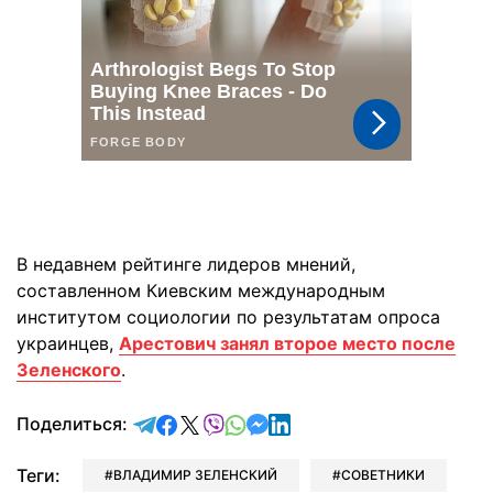
В недавнем рейтинге лидеров мнений,
составленном Киевским международным
институтом социологии по результатам опроса
украинцев,
Арестович занял второе место после
Зеленского
.
отправить в Telegram
поделиться в Facebook
поделиться в X
отправить в Viber
отправить в Whatsapp
отправить в Messenger
отправить в LinkedIn
Поделиться:
Теги:
ВЛАДИМИР ЗЕЛЕНСКИЙ
СОВЕТНИКИ