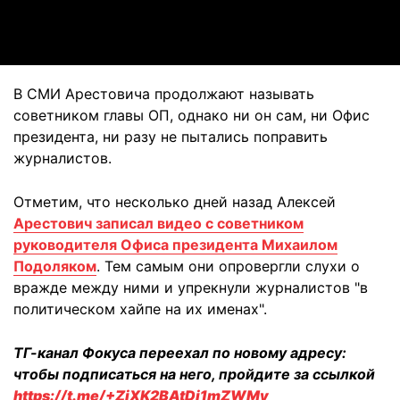
Video
В СМИ Арестовича продолжают называть
советником главы ОП, однако ни он сам, ни Офис
президента, ни разу не пытались поправить
журналистов.
Отметим, что несколько дней назад Алексей
Арестович записал видео с советником
руководителя Офиса президента Михаилом
Подоляком
. Тем самым они опровергли слухи о
вражде между ними и упрекнули журналистов "в
политическом хайпе на их именах".
ТГ-канал Фокуса переехал по новому адресу:
чтобы подписаться на него, пройдите за ссылкой
https://t.me/+ZjXK2BAtDi1mZWMy