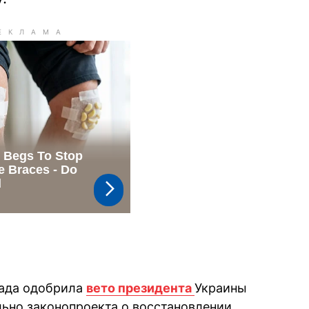
Рада одобрила
вето президента
Украины
ьно законопроекта о восстановлении