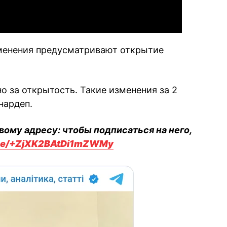
зменения предусматривают открытие
но за открытость. Такие изменения за 2
нардеп.
вому адресу: чтобы подписаться на него,
.me/+ZjXK2BAtDi1mZWMy