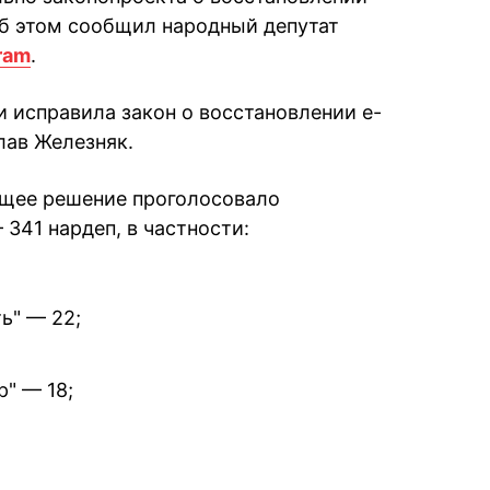
б этом сообщил народный депутат
ram
.
и исправила закон о восстановлении е-
лав Железняк.
ющее решение проголосовало
341 нардеп, в частности:
ь" — 22;
" — 18;