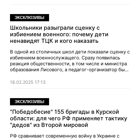
ЭКСКЛЮЗИВЫ
Школьники разыграли сценку с
избиением военного: почему дети
ненавидят ТЦК и кого наказать
В одной из столичных школ дети показали сценку с
избиением военнослужащего. Сразу появилась
реакция общественности, в том числе и министра
образования Лисового, а педагог-организатор была
уволена.
Фокус
узнал, почему у школьников есть
ненависть к представителям ТЦК, и кого стоит
18.02.2025 17:13
наказать из-за скандала.
ЭКСКЛЮЗИВЫ
"Победобесие" 155 бригады в Курской
области: для чего РФ применяет тактику
"дедов" из Второй мировой
РФ сравнивает современную войну в Украине с