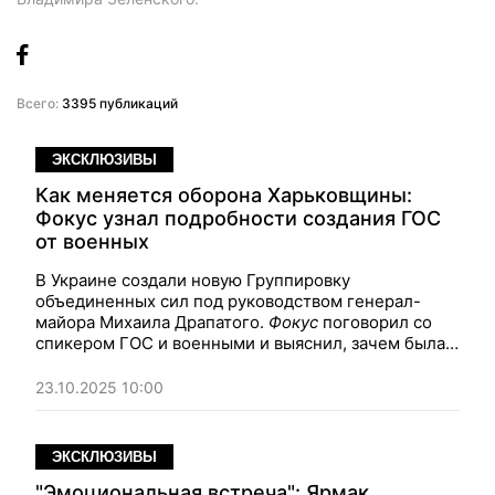
Всего:
3395 публикаций
ЭКСКЛЮЗИВЫ
Как меняется оборона Харьковщины:
Фокус узнал подробности создания ГОС
от военных
В Украине создали новую Группировку
объединенных сил под руководством генерал-
майора Михаила Драпатого.
Фокус
поговорил со
спикером ГОС и военными и выяснил, зачем была
создана новая структура, какие задачи она
выполняет и почему враг считает Драпатого одним
23.10.2025 10:00
из самых опасных украинских командиров.
ЭКСКЛЮЗИВЫ
"Эмоциональная встреча": Ярмак