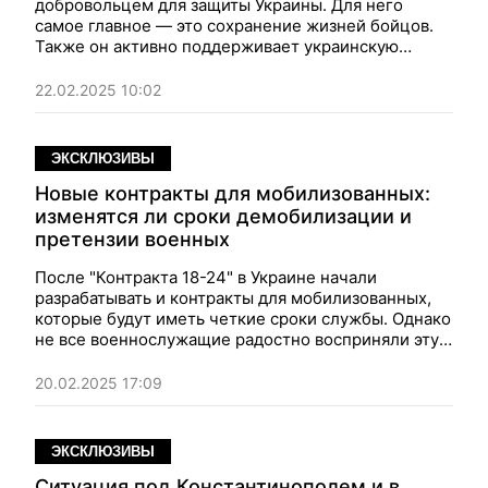
добровольцем для защиты Украины. Для него
самое главное — это сохранение жизней бойцов.
Также он активно поддерживает украинскую
культуру и считает, что Россия не может быть
прощена.
Фокус
публикует большое интервью с
22.02.2025 10:02
певцом и военнослужащим.
ЭКСКЛЮЗИВЫ
Новые контракты для мобилизованных:
изменятся ли сроки демобилизации и
претензии военных
После "Контракта 18-24" в Украине начали
разрабатывать и контракты для мобилизованных,
которые будут иметь четкие сроки службы. Однако
не все военнослужащие радостно восприняли эту
новость.
Фокус
выяснил, что в ВСУ думают о новой
инициативе ОП, и как будет происходить
20.02.2025 17:09
демобилизация.
ЭКСКЛЮЗИВЫ
Ситуация под Константинополем и в