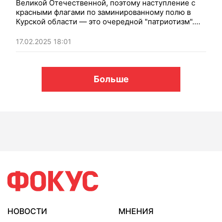
Великой Отечественной, поэтому наступление с
красными флагами по заминированному полю в
Курской области — это очередной "патриотизм".
Фокус
узнал, почему противник выбрал тактику
воссоздания прошлого.
17.02.2025 18:01
Больше
НОВОСТИ
МНЕНИЯ