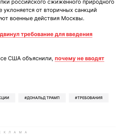
купки российского сжиженного природного
е уклоняется от вторичных санкций
уют военные действия Москвы.
двинул требование для введения
ессе США объяснили,
почему не вводят
book
iber
в Whatsapp
ь в Messenger
ить в LinkedIn
КЦИИ
ДОНАЛЬД ТРАМП
ТРЕБОВАНИЯ
ook
Google news
 Viber
е в LinkedIn