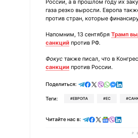
России, а в прошлом году их за
газа резко выросли. Европа такж
против стран, которые финансир
Напомним, 13 сентября
Трамп вы
санкций
против РФ.
Фокус
также писал, что в Конгр
санкции
против России.
отправить в Telegram
поделиться в Face
поделиться в X
отправить в V
отправить 
отправит
отправ
Поделиться:
Теги:
ЕВРОПА
ЕС
САН
Читайте в Telegram
Читайте в Faceb
Читайте в X
Читайте в 
Читайте в
Читайт
Читайте нас в: