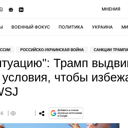
МНЕНИЯ
Ы
ВОЕННЫЙ ФОКУС
ПОЛИТИКА
УКРАИНА
МИ
ОНОМИКА
ДИДЖИТАЛ
АВТО
МИРФАН
КУЛЬТ
ОССИИ
РОССИЙСКО-УКРАИНСКАЯ ВОЙНА
САНКЦИИ ТРАМП
итуацию": Трамп выдв
условия, чтобы избеж
WSJ
56
0