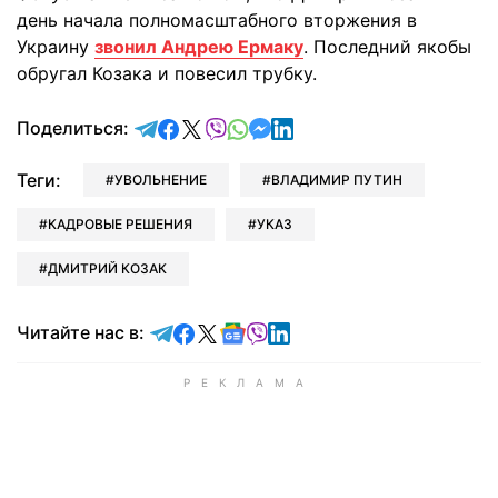
день начала полномасштабного вторжения в
Украину
звонил Андрею Ермаку
. Последний якобы
обругал Козака и повесил трубку.
отправить в Telegram
поделиться в Facebook
поделиться в X
отправить в Viber
отправить в Whatsapp
отправить в Messenger
отправить в LinkedIn
Поделиться:
Теги:
УВОЛЬНЕНИЕ
ВЛАДИМИР ПУТИН
КАДРОВЫЕ РЕШЕНИЯ
УКАЗ
ДМИТРИЙ КОЗАК
Читайте в Telegram
Читайте в Facebook
Читайте в X
Читайте в Google news
Читайте в Viber
Читайте в LinkedIn
Читайте нас в: