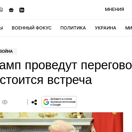
МНЕНИЯ
Ы
ВОЕННЫЙ ФОКУС
ПОЛИТИКА
УКРАИНА
МИ
ОНОМИКА
ДИДЖИТАЛ
АВТО
МИРФАН
КУЛЬТ
 ВОЙНА
рамп проведут перегов
остоится встреча
0