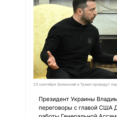
23 сентября Зеленский и Трамп проведут пер
Президент Украины Владим
переговоры с главой США 
работы Генеральной Ассам