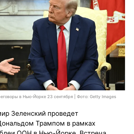
еговоры в Нью-Йорке 23 сентября | Фото: Getty Images
ир Зеленский проведет
Дональдом Трампом в рамках
блеи ООН в Нью-Йорке. Встреча