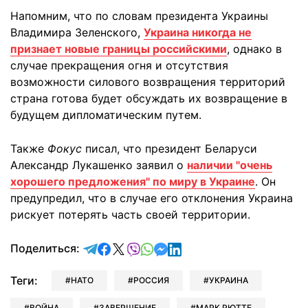
Напомним, что по словам президента Украины
Владимира Зеленского,
Украина никогда не
признает новые границы российскими
, однако в
случае прекращения огня и отсутствия
возможности силового возвращения территорий
страна готова будет обсуждать их возвращение в
будущем дипломатическим путем.
Также
Фокус
писал, что президент Беларуси
Александр Лукашенко заявил о
наличии "очень
хорошего предложения" по миру в Украине
. Он
предупредил, что в случае его отклонения Украина
рискует потерять часть своей территории.
отправить в Telegram
поделиться в Facebook
поделиться в X
отправить в Viber
отправить в Whatsapp
отправить в Messenger
отправить в LinkedIn
Поделиться:
Теги:
НАТО
РОССИЯ
УКРАИНА
ВОЙНА
ЗАВЕРШЕНИЕ
МАРК РЮТТЕ